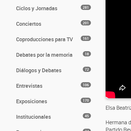
Ciclos y Jornadas
281
Conciertos
201
Coproducciones para TV
161
Debates por la memoria
18
Diálogos y Debates
72
Entrevistas
106
Exposiciones
170
Elsa Beatri
Institucionales
45
Hermana de
Partido Rev