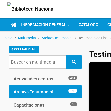
INFORMACIÓN GENERAL
CATÁLOGO
C
Inicio
Multimedia
Archivo Testimonial
Testimonio de Elsa B
OCULTAR MENÚ
Testi
Actividades centros
454
Archivo Testimonial
196
Capacitaciones
35