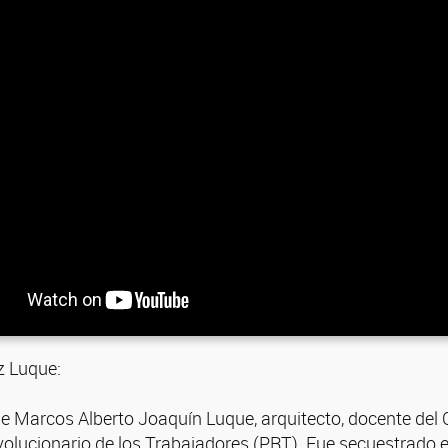
z Luque:
 Marcos Alberto Joaquín Luque, arquitecto, docente del C
olucionario de los Trabajadores (PRT). Fue secuestrado e