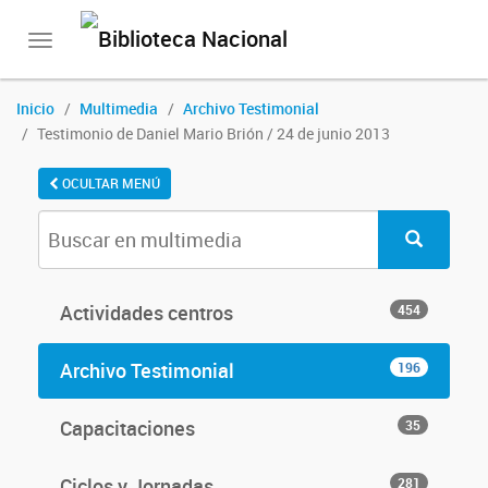
Toggle
navigation
Inicio
Multimedia
Archivo Testimonial
Testimonio de Daniel Mario Brión / 24 de junio 2013
OCULTAR MENÚ
Actividades centros
454
Archivo Testimonial
196
Capacitaciones
35
Ciclos y Jornadas
281