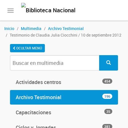
Toggle
navigation
Inicio
Multimedia
Archivo Testimonial
Testimonio de Claudia Julia Ciocchini / 10 de septiembre 2012
OCULTAR MENÚ
Actividades centros
454
Archivo Testimonial
196
Capacitaciones
35
Ciclos y Jornadas
281