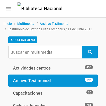
Toggle
navigation
Inicio
Multimedia
Archivo Testimonial
Testimonio de Bettina Ruth Ehrenhaus / 11 de junio 2013
OCULTAR MENÚ
Actividades centros
454
Archivo Testimonial
196
Capacitaciones
35
Ciclos y Jornadas
281