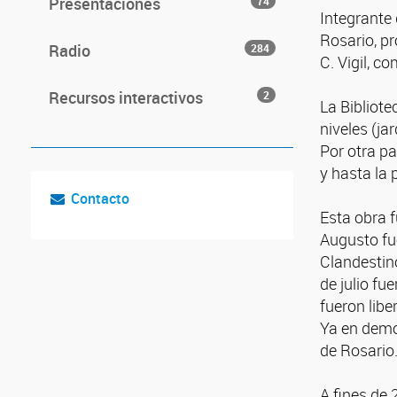
Presentaciones
74
Integrante 
Rosario, p
Radio
284
C. Vigil, 
Recursos interactivos
2
La Bibliote
niveles (ja
Por otra pa
y hasta la 
Contacto
Esta obra f
Augusto fue
Clandestino
de julio fu
fueron libe
Ya en demo
de Rosario
A fines de