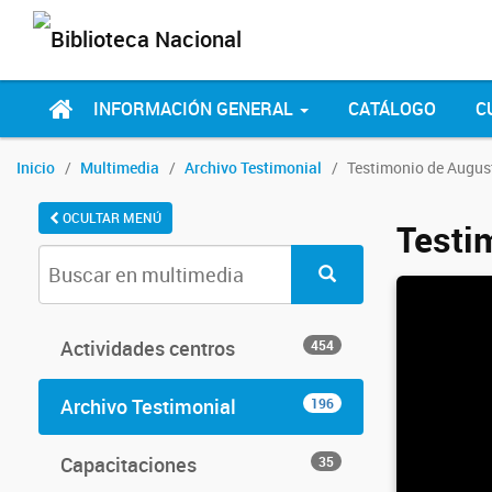
INFORMACIÓN GENERAL
CATÁLOGO
C
Inicio
Multimedia
Archivo Testimonial
Testimonio de Augus
OCULTAR MENÚ
Testi
Actividades centros
454
Archivo Testimonial
196
Capacitaciones
35