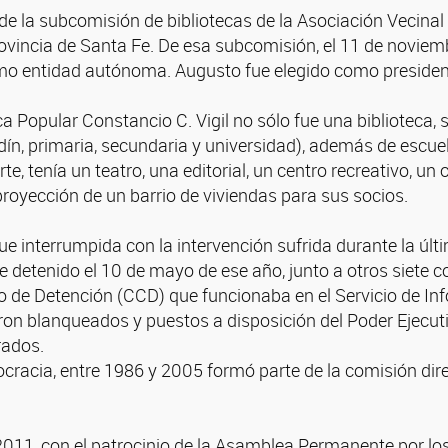
de la subcomisión de bibliotecas de la Asociación Vecinal d
rovincia de Santa Fe. De esa subcomisión, el 11 de noviem
como entidad autónoma. Augusto fue elegido como president
ca Popular Constancio C. Vigil no sólo fue una biblioteca,
rdín, primaria, secundaria y universidad), además de escuel
rte, tenía un teatro, una editorial, un centro recreativo,
proyección de un barrio de viviendas para sus socios.
ue interrumpida con la intervención sufrida durante la últi
 detenido el 10 de mayo de ese año, junto a otros siete c
 de Detención (CCD) que funcionaba en el Servicio de Info
eron blanqueados y puestos a disposición del Poder Ejecut
rados.
cracia, entre 1986 y 2005 formó parte de la comisión dir
.
 2011, con el patrocinio de la Asamblea Permanente por