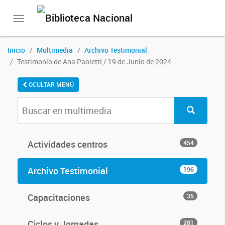
Toggle
navigation
Inicio
Multimedia
Archivo Testimonial
Testimonio de Ana Paoletti / 19 de Junio de 2024
OCULTAR MENÚ
Actividades centros
454
Archivo Testimonial
196
Capacitaciones
35
Ciclos y Jornadas
281