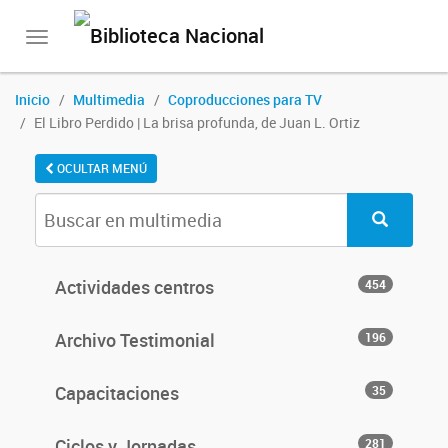
Toggle
navigation
Inicio
Multimedia
Coproducciones para TV
El Libro Perdido | La brisa profunda, de Juan L. Ortiz
OCULTAR MENÚ
Actividades centros
454
Archivo Testimonial
196
Capacitaciones
35
Ciclos y Jornadas
281