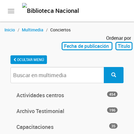
Toggle
navigation
Inicio
Multimedia
Conciertos
Ordenar por
Fecha de publicación
Titulo
OCULTAR MENÚ
Actividades centros
454
Archivo Testimonial
196
Capacitaciones
35