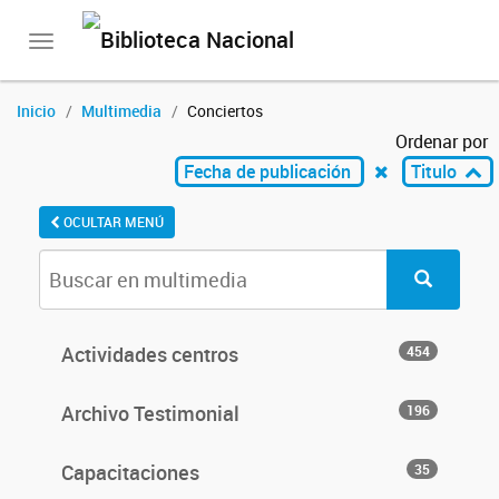
Toggle
navigation
Inicio
Multimedia
Conciertos
Ordenar por
Fecha de publicación
Titulo
OCULTAR MENÚ
Actividades centros
454
Archivo Testimonial
196
Capacitaciones
35