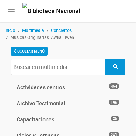
Toggle
navigation
Inicio
Multimedia
Conciertos
Músicas Originarias: Awka Liwen
OCULTAR MENÚ
Actividades centros
454
Archivo Testimonial
196
Capacitaciones
35
Ciclos y Jornadas
281