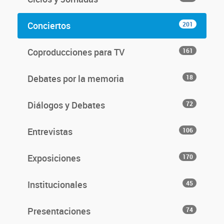
Conciertos
201
Coproducciones para TV
161
Debates por la memoria
18
Diálogos y Debates
72
Entrevistas
106
Exposiciones
170
Institucionales
45
Presentaciones
74