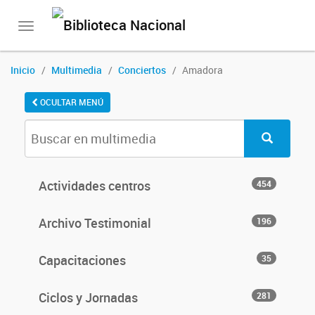
Toggle
navigation
Inicio
Multimedia
Conciertos
Amadora
OCULTAR MENÚ
Actividades centros
454
Archivo Testimonial
196
Capacitaciones
35
Ciclos y Jornadas
281