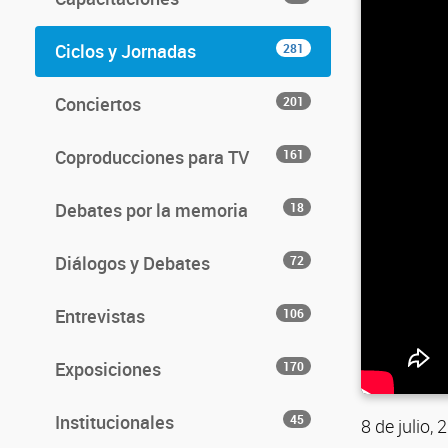
Ciclos y Jornadas
281
Conciertos
201
Coproducciones para TV
161
Debates por la memoria
18
Diálogos y Debates
72
Entrevistas
106
Exposiciones
170
Institucionales
45
8 de julio,