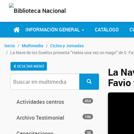
INFORMACIÓN GENERAL
CATÁLOGO
C
Inicio
Multimedia
Ciclos y Jornadas
La Nave de los Sueños presenta "Había una vez un mago" de S. Favio
OCULTAR MENÚ
La Na
Favio 
Actividades centros
454
Archivo Testimonial
196
Capacitaciones
35