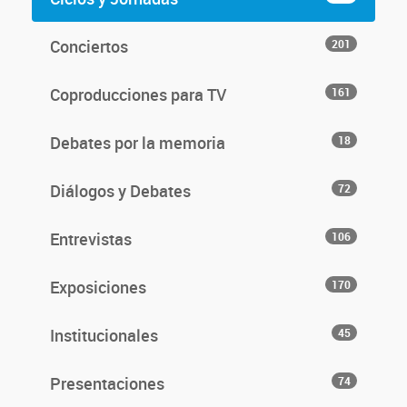
Conciertos
201
Coproducciones para TV
161
Debates por la memoria
18
Diálogos y Debates
72
Entrevistas
106
Exposiciones
170
Institucionales
45
Presentaciones
74