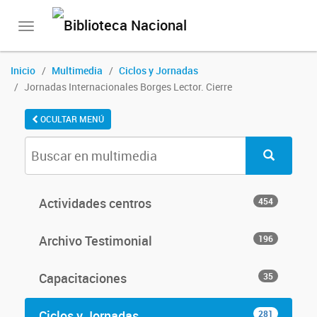
Toggle
navigation
Inicio
Multimedia
Ciclos y Jornadas
Jornadas Internacionales Borges Lector. Cierre
OCULTAR MENÚ
Actividades centros
454
Archivo Testimonial
196
Capacitaciones
35
Ciclos y Jornadas
281