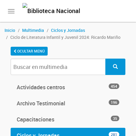
Toggle
navigation
Inicio
Multimedia
Ciclos y Jornadas
Ciclo de Literatura Infantil y Juvenil 2024: Ricardo Mariño
OCULTAR MENÚ
Actividades centros
454
Archivo Testimonial
196
Capacitaciones
35
Ciclos y Jornadas
281