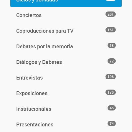
Conciertos
201
Coproducciones para TV
161
Debates por la memoria
18
Diálogos y Debates
72
Entrevistas
106
Exposiciones
170
Institucionales
45
Presentaciones
74