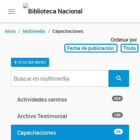
Toggle
navigation
Inicio
Multimedia
Capacitaciones
Ordenar por
Fecha de publicación
Titulo
OCULTAR MENÚ
Actividades centros
454
Archivo Testimonial
196
Capacitaciones
35