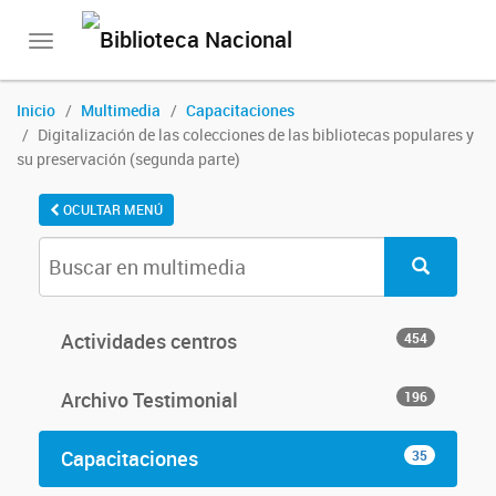
Toggle
navigation
Inicio
Multimedia
Capacitaciones
Digitalización de las colecciones de las bibliotecas populares y
su preservación (segunda parte)
OCULTAR MENÚ
Actividades centros
454
Archivo Testimonial
196
Capacitaciones
35