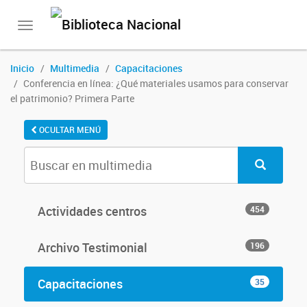
Toggle
navigation
Inicio
Multimedia
Capacitaciones
Conferencia en línea: ¿Qué materiales usamos para conservar
el patrimonio? Primera Parte
OCULTAR MENÚ
Actividades centros
454
Archivo Testimonial
196
Capacitaciones
35