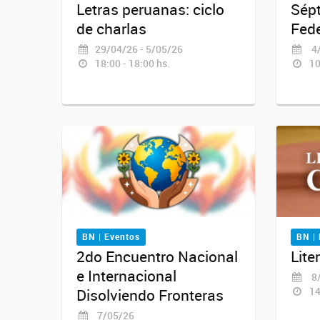
Letras peruanas: ciclo
Sép
de charlas
Fede
29/04/26 - 5/05/26
4/
18:00 - 18:00 hs.
10
BN | Eventos
BN |
2do Encuentro Nacional
Lite
e Internacional
8/
14
Disolviendo Fronteras
7/05/26