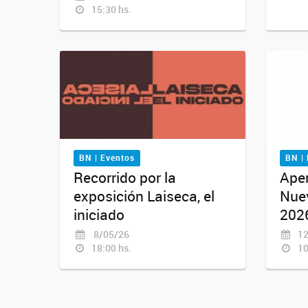
15:30 hs.
BN | Eventos
BN |
Recorrido por la
Ape
exposición Laiseca, el
Nue
iniciado
202
8/05/26
12
18:00 hs.
10