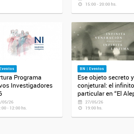
15:00 - 20:00 hs.
 Eventos
BN | Eventos
rtura Programa
Ese objeto secreto y
vos Investigadores
conjetural: el infinit
6
particular en “El Ale
/05/26
27/05/26
:00 - 12:00 hs.
19:00 hs.