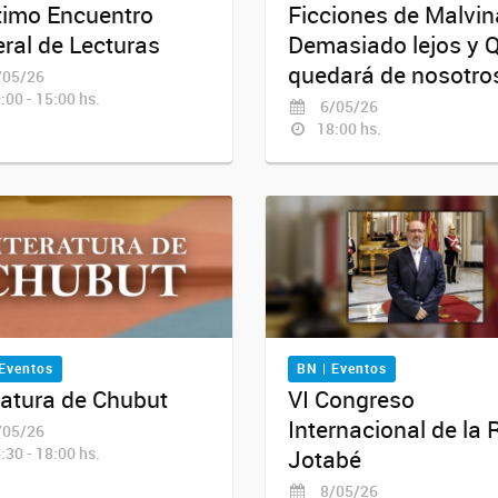
timo Encuentro
Ficciones de Malvin
ral de Lecturas
Demasiado lejos y 
quedará de nosotro
05/26
:00 - 15:00 hs.
6/05/26
18:00 hs.
 Eventos
BN | Eventos
ratura de Chubut
VI Congreso
Internacional de la
05/26
:30 - 18:00 hs.
Jotabé
8/05/26