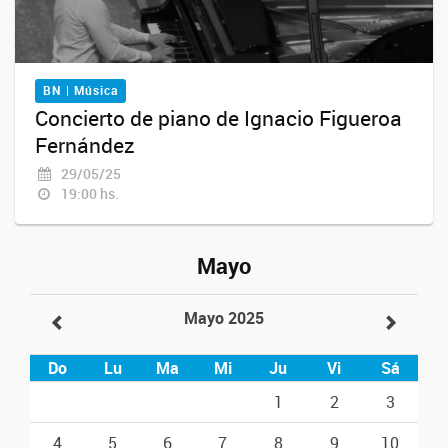
BN | Música
Concierto de piano de Ignacio Figueroa
Fernández
29/05/25
19:00 hs.
Mayo
Mayo 2025
Do
Lu
Ma
Mi
Ju
Vi
Sá
1
2
3
4
5
6
7
8
9
10