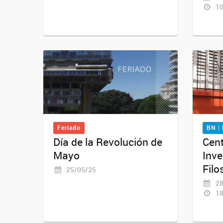
10
Feriado
BN |
Día de la Revolución de
Cent
Mayo
Inve
Filo
25/05/25
28
18