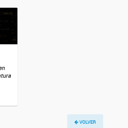
en
atura
VOLVER