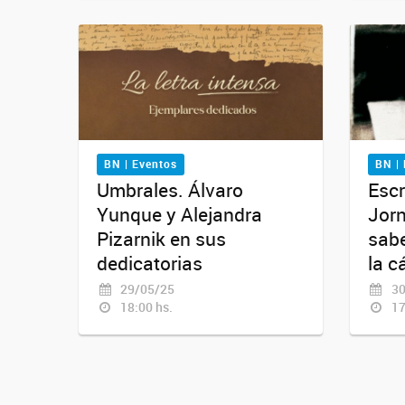
BN | Eventos
BN |
Umbrales. Álvaro
Escr
Yunque y Alejandra
Jorn
Pizarnik en sus
sabe
dedicatorias
la c
29/05/25
30
18:00 hs.
17