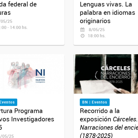
a federal de
Lenguas vivas. La
uras
palabra en idiomas
originarios
05/25
:00 - 14:00 hs.
8/05/25
18:00 hs.
 Eventos
BN | Eventos
rtura Programa
Recorrido a la
vos Investigadores
exposición
Cárceles.
5
Narraciones del encie
(1878-2025)
/05/25