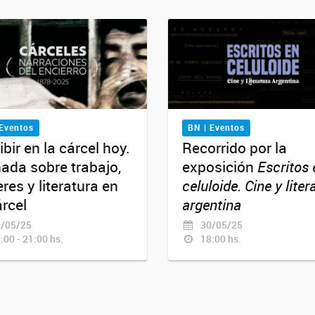
 Eventos
BN | Eventos
ibir en la cárcel hoy.
Recorrido por la
ada sobre trabajo,
exposición
Escritos 
res y literatura en
celuloide. Cine y liter
árcel
argentina
/05/25
30/05/25
:00 - 21:00 hs.
18:00 hs.