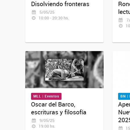
Disolviendo fronteras
Rond
lect
5/05/25
10:00 - 20:30 hs.
7/
10
MLL | Eventos
BN |
Oscar del Barco,
Ape
escrituras y filosofía
Nue
202
9/05/25
19:00 hs.
15