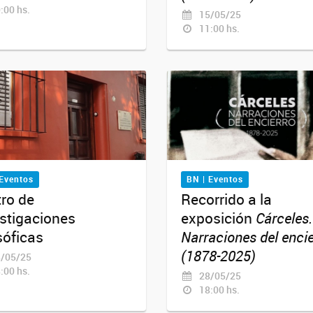
:00 hs.
15/05/25
11:00 hs.
 Eventos
BN | Eventos
ro de
Recorrido a la
stigaciones
exposición
Cárceles.
sóficas
Narraciones del encie
(1878-2025)
/05/25
:00 hs.
28/05/25
18:00 hs.